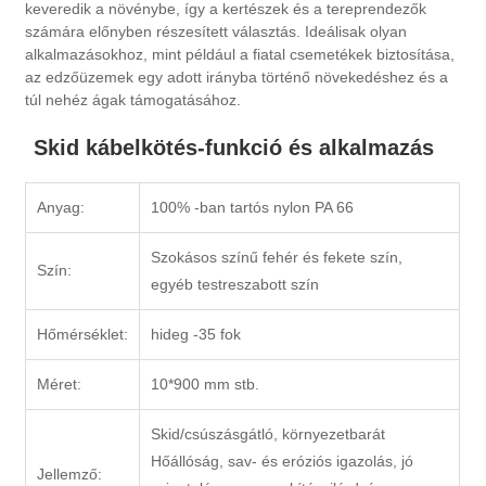
keveredik a növénybe, így a kertészek és a tereprendezők
számára előnyben részesített választás. Ideálisak olyan
alkalmazásokhoz, mint például a fiatal csemetékek biztosítása,
az edzőüzemek egy adott irányba történő növekedéshez és a
túl nehéz ágak támogatásához.
Skid kábelkötés-funkció és alkalmazás
Anyag:
100% -ban tartós nylon PA 66
Szokásos színű fehér és fekete szín,
Szín:
egyéb testreszabott szín
Hőmérséklet:
hideg -35 fok
Méret:
10*900 mm stb.
Skid/csúszásgátló, környezetbarát
Hőállóság, sav- és eróziós igazolás, jó
Jellemző: