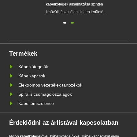
kábelkötegek alkalmazása szintén
kibővült, és az élet minden területén
abb
mindenütt látható. Az érdekek által
vezérelt termékek minősége
et
azonban eltérő. A jó minőség
ek)
kiválasztásának módja továbbra is
megköveteli a fogyasztók éles
Termékek
szemét. Íme néhány tipp az Ön
....
számára,......
Kábelkötegelők
Kábelkapcsok
Elektromos vezetékek tartozékok
Spirális csomagolószalagok
Kábeltömszelence
Érdeklődni az árlistával kapcsolatban
Nylon kábelkötegelővel, kábelkötegelőkkel, kábelkapcsokkal vagy