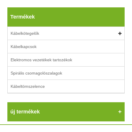
Termékek
Kábelkötegelők
Kábelkapcsok
Elektromos vezetékek tartozékok
Spirális csomagolószalagok
Kábeltömszelence
új termékek