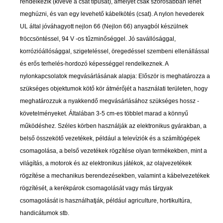
rendelkezik (kivéve a csat típusát), amelyet csak szorosabban lehet
meghúzni, és van egy levehető kábelkötés (csat). A nylon hevederek
UL által jóváhagyott nejlon 66 (Nejlon 66) anyagból készülnek
fröccsöntéssel, 94 V -os tűzminőséggel. Jó savállósággal,
korrózióállósággal, szigeteléssel, öregedéssel szembeni ellenállással
és erős terhelés-hordozó képességgel rendelkeznek. A
nylonkapcsolatok megvásárlásának alapja: Először is meghatározza a
szükséges objektumok kötő kör átmérőjét a használati területen, hogy
meghatározzuk a nyakkendő megvásárlásához szükséges hossz -
követelményeket. Általában 3-5 cm-es többlet marad a könnyű
működéshez. Széles körben használják az elektronikus gyárakban, a
belső összekötő vezetékek, például a televíziók és a számítógépek
csomagolása, a belső vezetékek rögzítése olyan termékekben, mint a
világítás, a motorok és az elektronikus játékok, az olajvezetékek
rögzítése a mechanikus berendezésekben, valamint a kábelvezetékek
rögzítését, a kerékpárok csomagolását vagy más tárgyak
csomagolását is használhatják, például agriculture, hortikultúra,
handicátumok stb.