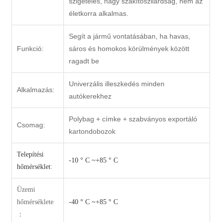
szigetelés, nagy szakítószilárdság, nem az
életkorra alkalmas.
Segít a jármű vontatásában, ha havas,
Funkció:
sáros és homokos körülmények között
ragadt be
Univerzális illeszkedés minden
Alkalmazás:
autókerekhez
Polybag + címke + szabványos exportáló
Csomag:
kartondobozok
Telepítési
-10 ° C ~+85 ° C
hőmérséklet
:
Üzemi
hőmérséklet
e
-40 ° C ~+85 ° C
：