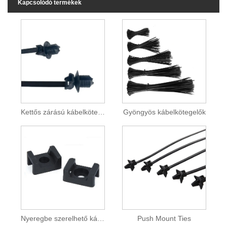
Kapcsolódó termékek
Kettős zárású kábelkötegelők
Gyöngyös kábelkötegelők
Nyeregbe szerelhető kábelkötegelők
Push Mount Ties