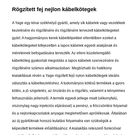
Rögzített fej nejlon kábelkötegek
A Yage egy kínai székhelyű gyártó, amely sík kábelek vagy vezetékek
kezelésére és rögzítésére és rögzítésére tervezett kábelkötegeket
gyárt. A hagyományos kerek kábelklipekkel ellentétben ezeket a
kábelkötegeket kifejezetten a lapos kábelek egyedi alakjának és
méreteinek befogadására tervezték. Az elleni küzdelemgátló
kábelköteg gyakorlati megoldás a lapos kábelek szervezésére és
rögzítésére számos alkalmazásban. Megbízható és hatékony
kialakításuk révén a Yage rögzített fejű nylon kábelkötegek ideális
választás a kábelkezeléshez. A tudományos kötésű termékek a gyors
kötés, a jó szigetelés, az önzárás és a rögzítés, valamint a kényelmes
felhasználás jellemzői. A termék egyedi jellege miatt (vékonyfalú,
viszonylag nagy injekciós eljárással) a penész, a fröccsöntési folyamat
és a nejlonkapcsolatok anyagai meglehetősen aprólékosak. Általában
az új gyártóknak hosszú kutatási folyamatra van szükségük a
képesített termékek előállításához. A kialakítás reteszelő funkcióval