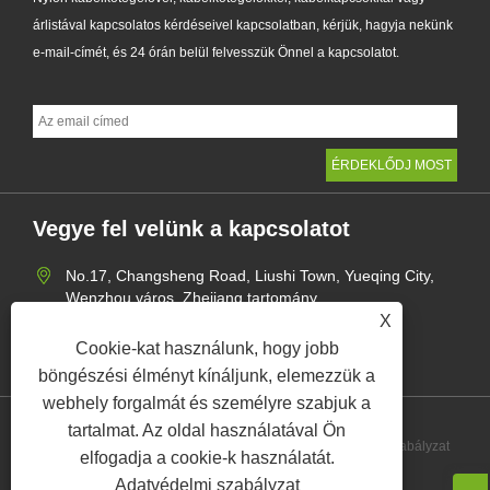
árlistával kapcsolatos kérdéseivel kapcsolatban, kérjük, hagyja nekünk
e-mail-címét, és 24 órán belül felvesszük Önnel a kapcsolatot.
Vegye fel velünk a kapcsolatot
No.17, Changsheng Road, Liushi Town, Yueqing City,
Wenzhou város, Zhejiang tartomány
X
+86-15957735002
Cookie-kat használunk, hogy jobb
gaohang@yagect.com
böngészési élményt kínáljunk, elemezzük a
webhely forgalmát és személyre szabjuk a
tartalmat. Az oldal használatával Ön
Links
Sitemap
RSS
XML
Adatvédelmi szabályzat
elfogadja a cookie-k használatát.
Adatvédelmi szabályzat