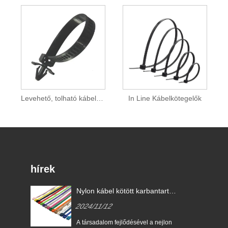
Levehető, tolható kábelrögzítő
In Line Kábelkötegelők
hírek
Nylon kábel kötött karbantartási
ken?
tippek!
2024/11/12
A társadalom fejlődésével a nejlon