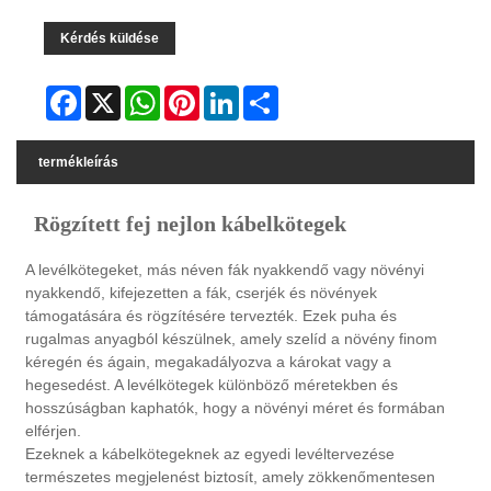
Kérdés küldése
Facebook
X
WhatsApp
Pinterest
LinkedIn
Share
termékleírás
Rögzített fej nejlon kábelkötegek
A levélkötegeket, más néven fák nyakkendő vagy növényi
nyakkendő, kifejezetten a fák, cserjék és növények
támogatására és rögzítésére tervezték. Ezek puha és
rugalmas anyagból készülnek, amely szelíd a növény finom
kéregén és ágain, megakadályozva a károkat vagy a
hegesedést. A levélkötegek különböző méretekben és
hosszúságban kaphatók, hogy a növényi méret és formában
elférjen.
Ezeknek a kábelkötegeknek az egyedi levéltervezése
természetes megjelenést biztosít, amely zökkenőmentesen