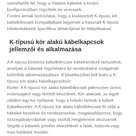
szerelhetők fel, hogy a hőelem kábeleit a kívánt
konfigurációban rögzítsék és vezessék.
Fontos annak biztosítása, hogy a kiválasztott K-típusú kör
kábelbilincsek kompatibilisek legyenek a használt K-típusú
hőelemkábelek specifikus átmérőjével és felépítésével.
K-típusú kör alakú kábelkapcsok
jellemzői és alkalmazása
A K-típusú körkörös kábelbilincsek kábelrendező tartozékok,
amelyek a kábelek rögzítésére és rendezésére szolgálnak
különféle alkalmazásokban. A következőket kell tudni a K-
típusú kör alakú kábelkapcsokról:
Kivitel: A K-típusú kör alakú kábelbilincsek jellemzően tartós
műanyagból vagy fémből készülnek. Kör alakúak, az egyik
oldalon egy kis nyílással, hogy a helyén tartsák a kábelt.
Kábelkezelés: A K-típusú kör alakú kábelbilincsek fő célja a
kábelek kezelése és rendszerezése, megakadályozva, hogy
összegabalyodjanak vagy zsúfolt megjelenést okozzanak.
Segítik a kábelek gondos elvezetését a falak, bútorok vagy
más felületek mentén.