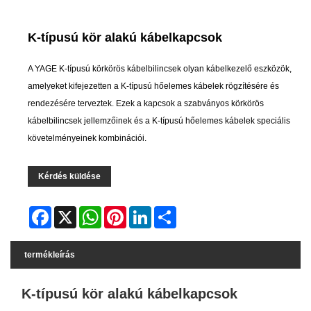
K-típusú kör alakú kábelkapcsok
A YAGE K-típusú körkörös kábelbilincsek olyan kábelkezelő eszközök,
amelyeket kifejezetten a K-típusú hőelemes kábelek rögzítésére és
rendezésére terveztek. Ezek a kapcsok a szabványos körkörös
kábelbilincsek jellemzőinek és a K-típusú hőelemes kábelek speciális
követelményeinek kombinációi.
Kérdés küldése
Facebook
X
WhatsApp
Pinterest
LinkedIn
Share
termékleírás
K-típusú kör alakú kábelkapcsok