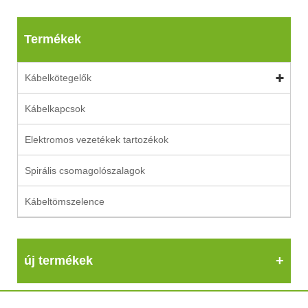
Termékek
Kábelkötegelők
Kábelkapcsok
Elektromos vezetékek tartozékok
Spirális csomagolószalagok
Kábeltömszelence
új termékek