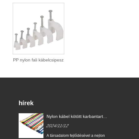
PP nylon fali kábelcsipesz
hírek
Nylon kábel kötött karbantartási
ken?
tippek!
2024/11/12
A társadalom fejlődésével a nejlon