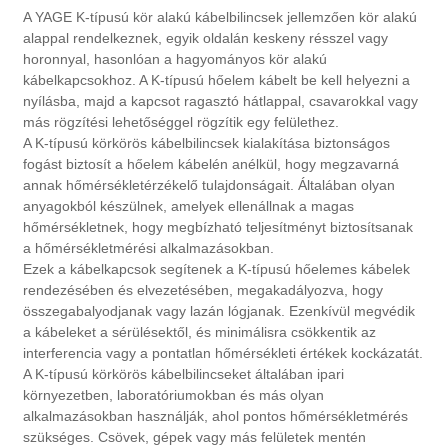
A YAGE K-típusú kör alakú kábelbilincsek jellemzően kör alakú
alappal rendelkeznek, egyik oldalán keskeny résszel vagy
horonnyal, hasonlóan a hagyományos kör alakú
kábelkapcsokhoz. A K-típusú hőelem kábelt be kell helyezni a
nyílásba, majd a kapcsot ragasztó hátlappal, csavarokkal vagy
más rögzítési lehetőséggel rögzítik egy felülethez.
A K-típusú körkörös kábelbilincsek kialakítása biztonságos
fogást biztosít a hőelem kábelén anélkül, hogy megzavarná
annak hőmérsékletérzékelő tulajdonságait. Általában olyan
anyagokból készülnek, amelyek ellenállnak a magas
hőmérsékletnek, hogy megbízható teljesítményt biztosítsanak
a hőmérsékletmérési alkalmazásokban.
Ezek a kábelkapcsok segítenek a K-típusú hőelemes kábelek
rendezésében és elvezetésében, megakadályozva, hogy
összegabalyodjanak vagy lazán lógjanak. Ezenkívül megvédik
a kábeleket a sérülésektől, és minimálisra csökkentik az
interferencia vagy a pontatlan hőmérsékleti értékek kockázatát.
A K-típusú körkörös kábelbilincseket általában ipari
környezetben, laboratóriumokban és más olyan
alkalmazásokban használják, ahol pontos hőmérsékletmérés
szükséges. Csövek, gépek vagy más felületek mentén