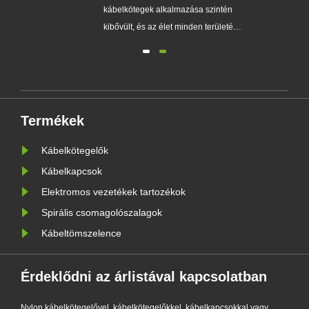
kábelkötegek alkalmazása szintén
kibővült, és az élet minden területén
abb
mindenütt látható. Az érdekek által
vezérelt termékek minősége
et
azonban eltérő. A jó minőség
ek)
kiválasztásának módja továbbra is
megköveteli a fogyasztók éles
Termékek
szemét. Íme néhány tipp az Ön
....
számára,......
Kábelkötegelők
Kábelkapcsok
Elektromos vezetékek tartozékok
Spirális csomagolószalagok
Kábeltömszelence
Érdeklődni az árlistával kapcsolatban
Nylon kábelkötegelővel, kábelkötegelőkkel, kábelkapcsokkal vagy