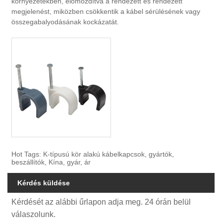
környezetekben, előmozdítva a rendezett és rendezett
megjelenést, miközben csökkentik a kábel sérülésének vagy
összegabalyodásának kockázatát.
Hot Tags: K-típusú kör alakú kábelkapcsok, gyártók,
beszállítók, Kína, gyár, ár
Kérdés küldése
Kérdését az alábbi űrlapon adja meg. 24 órán belül
válaszolunk.