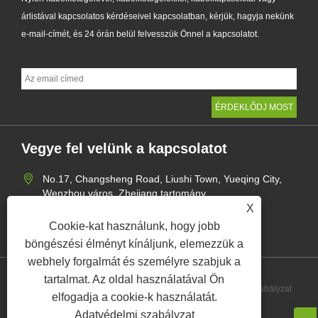
árlistával kapcsolatos kérdéseivel kapcsolatban, kérjük, hagyja nekünk
e-mail-címét, és 24 órán belül felvesszük Önnel a kapcsolatot.
Vegye fel velünk a kapcsolatot
No.17, Changsheng Road, Liushi Town, Yueqing City,
Wenzhou város, Zhejiang tartomány
X
+86-15957735002
Cookie-kat használunk, hogy jobb
gaohang@yagect.com
böngészési élményt kínáljunk, elemezzük a
webhely forgalmát és személyre szabjuk a
tartalmat. Az oldal használatával Ön
Links
Sitemap
RSS
XML
Adatvédelmi szabályzat
elfogadja a cookie-k használatát.
Adatvédelmi szabályzat