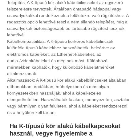
Telepítés: A K-típusú kör alakú kábelbilincseket az egyszerű
felszerelésre tervezték. Általában öntapadó hátlappal vagy
csavarlyukakkal rendelkeznek a felületekre való rögzítéshez. A
ragasztós opció lehetővé teszi a nem állandó telepítést, míg a
csavarlyukak biztonságosabb és tartósabb rögzítést tesznek
lehetővé.
Kábelkompatibilitás: A K-típusú körkörös kábelbilincsek
különféle típusú kábelekhez használhatók, beleértve az
elektromos kábeleket, az Ethernet-kábeleket, az
audio-/videokábeleket és még sok mást. Különböző
méretekben kaphatók, hogy különböző kábelátmérőket
alkalmazzanak.
Alkalmazások: A K-típusú kör alakú kábelbilincseket általában
otthonokban, irodákban, műhelyekben és más olyan
környezetekben használják, ahol a kábelkezelés
elengedhetetlen. Használhatók falakon, mennyezeten, asztalon
vagy bármilyen olyan felületen, ahol a kábeleket rendszerezni
és a helyükön kell tartani.
Ha K-típusú kör alakú kábelkapcsokat
használ, vegye figyelembe a