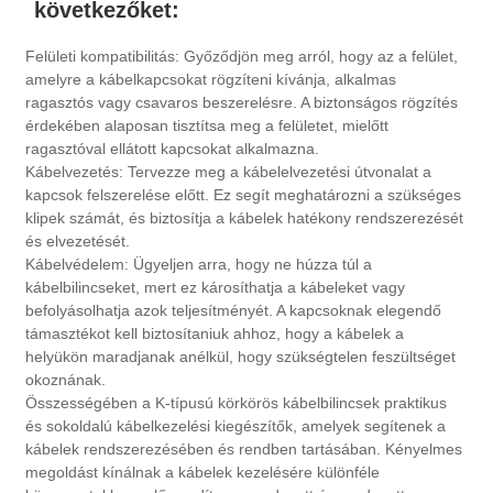
következőket:
Felületi kompatibilitás: Győződjön meg arról, hogy az a felület,
amelyre a kábelkapcsokat rögzíteni kívánja, alkalmas
ragasztós vagy csavaros beszerelésre. A biztonságos rögzítés
érdekében alaposan tisztítsa meg a felületet, mielőtt
ragasztóval ellátott kapcsokat alkalmazna.
Kábelvezetés: Tervezze meg a kábelelvezetési útvonalat a
kapcsok felszerelése előtt. Ez segít meghatározni a szükséges
klipek számát, és biztosítja a kábelek hatékony rendszerezését
és elvezetését.
Kábelvédelem: Ügyeljen arra, hogy ne húzza túl a
kábelbilincseket, mert ez károsíthatja a kábeleket vagy
befolyásolhatja azok teljesítményét. A kapcsoknak elegendő
támasztékot kell biztosítaniuk ahhoz, hogy a kábelek a
helyükön maradjanak anélkül, hogy szükségtelen feszültséget
okoznának.
Összességében a K-típusú körkörös kábelbilincsek praktikus
és sokoldalú kábelkezelési kiegészítők, amelyek segítenek a
kábelek rendszerezésében és rendben tartásában. Kényelmes
megoldást kínálnak a kábelek kezelésére különféle