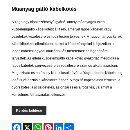
Műanyag gátló kábelkötés
A Yage egy kínai székhelyű gyártó, amely műanyagok elleni
küzdelemgátló kábelkötést állít elő, amelyet lapos kábelek vagy
vezetékek kezelésére és rögzítésére terveznek. A hagyományos kerek
kábelklipekkel ellentétben ezeket a kábelkötegeket kifejezetten a
lapos kábelek egyedi alakjának és méreteinek befogadására
tervezték. Az elleni küzdelemgátló kábelköteg gyakorlati megoldás a
lapos kábelek szervezésére és rögzítésére számos alkalmazásban.
Megbízható és hatékony kialakításuk révén a Yage-ellenes kábelköteg
ideális választás a kábelkezeléshez. A rögzítő kapcsolatok termékei a
gyors kötés, a jó szigetelés, az önzárás és a rögzítés, valamint a
kényelmes felhasználás jellemzői.
Kérdés küldése
Facebook
X
WhatsApp
Pinterest
LinkedIn
Share