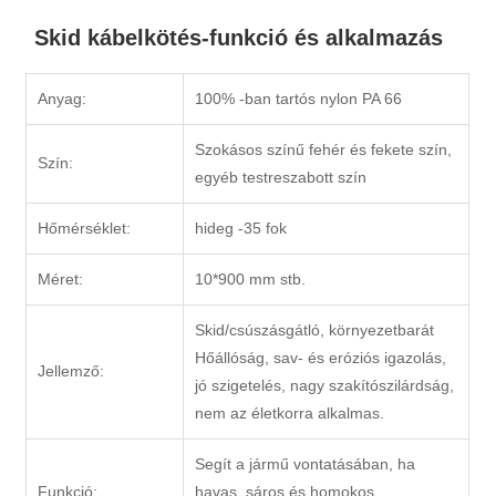
Skid kábelkötés-funkció és alkalmazás
Anyag:
100% -ban tartós nylon PA 66
Szokásos színű fehér és fekete szín,
Szín:
egyéb testreszabott szín
Hőmérséklet:
hideg -35 fok
Méret:
10*900 mm stb.
Skid/csúszásgátló, környezetbarát
Hőállóság, sav- és eróziós igazolás,
Jellemző:
jó szigetelés, nagy szakítószilárdság,
nem az életkorra alkalmas.
Segít a jármű vontatásában, ha
Funkció:
havas, sáros és homokos