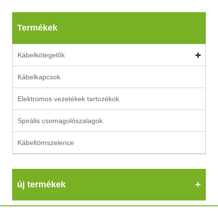
Termékek
Kábelkötegelők
Kábelkapcsok
Elektromos vezetékek tartozékok
Spirális csomagolószalagok
Kábeltömszelence
új termékek