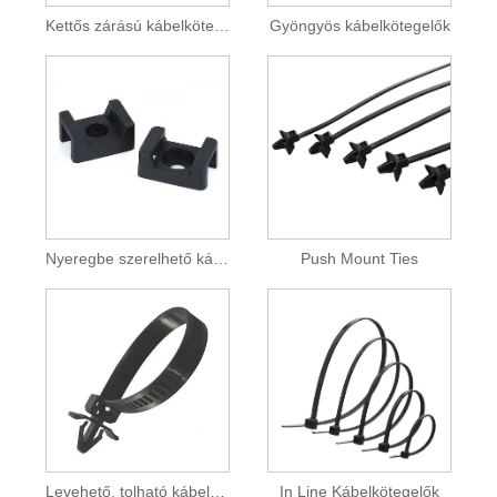
Kettős zárású kábelkötegelők
Gyöngyös kábelkötegelők
Nyeregbe szerelhető kábelkötegelők
Push Mount Ties
Levehető, tolható kábelrögzítő
In Line Kábelkötegelők