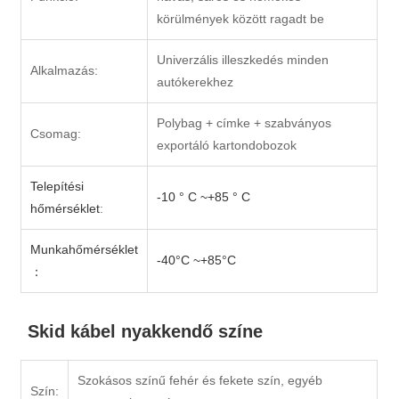
körülmények között ragadt be
Univerzális illeszkedés minden
Alkalmazás:
autókerekhez
Polybag + címke + szabványos
Csomag:
exportáló kartondobozok
Telepítési
-10 ° C ~+85 ° C
hőmérséklet
:
Munkahőmérséklet
-40°C ~+85°C
：
Skid kábel nyakkendő színe
Szokásos színű fehér és fekete szín, egyéb
Szín: