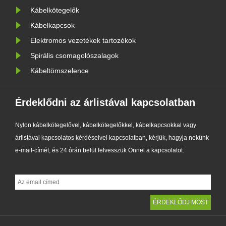
....
számára,......
Kábelkötegelők
Kábelkapcsok
Elektromos vezetékek tartozékok
Spirális csomagolószalagok
Kábeltömszelence
Érdeklődni az árlistával kapcsolatban
Nylon kábelkötegelővel, kábelkötegelőkkel, kábelkapcsokkal vagy
árlistával kapcsolatos kérdéseivel kapcsolatban, kérjük, hagyja nekünk
e-mail-címét, és 24 órán belül felvesszük Önnel a kapcsolatot.