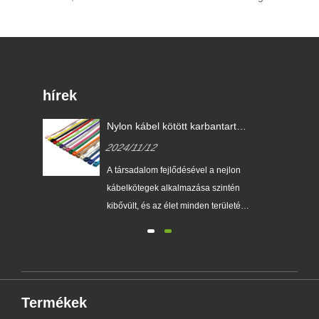
hírek
Nylon kábel kötött karbantartási
ken?
tippek!
2024/11/12
A társadalom fejlődésével a nejlon
kábelkötegek alkalmazása szintén
kibővült, és az élet minden területén
abb
mindenütt látható. Az érdekek által
vezérelt termékek minősége
et
azonban eltérő. A jó minőség
ek)
kiválasztásának módja továbbra is
megköveteli a fogyasztók éles
Termékek
szemét. Íme néhány tipp az Ön