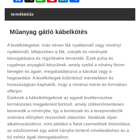
termékleírás
Műanyag gátló kábelkötés
A levélkötegeket, más néven fák nyakkendő vagy növényi
nyakkendő, kifejezetten a fák, cserjék és növények
támogatására és rögzítésére tervezték. Ezek puha és
rugalmas anyagból készülnek, amely szelíd a növény finom
kéregén és ágain, megakadályozva a károkat vagy a
hegesedést. A levélkötegek különböző méretekben és
hosszúságban kaphatók, hogy a növényi méret és formában
elférjen.
Ezeknek a kábelkötegeknek az egyedi levéltervezése
természetes megjelenést biztosít, amely zökkenőmentesen
keveredik a növénybe, így a kertészek és a tereprendezők
számára előnyben részesített választás. Ideálisak olyan
alkalmazásokhoz, mint például a fiatal csemetékek biztosítása,
az edzőüzemek egy adott irányba történő növekedéshez és a
túl nehéz ágak támogatásához.