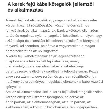
A kerek fejű kábelkötegelők jellemzői
és alkalmazása
A kerek fejű kábelkötegelők egy nagyon sokoldalú és széles
körben használt rögzítőeszköz, köszönhetően számos
funkciójának és alkalmazásának. Ezek a kötések jellemzően
tartós és rugalmas nylon anyagokból készülnek, amelyek nagy
szilárdságot és ellenállást biztosítanak a különféle környezeti
tényezőkkel szemben, beleértve a vegyszereket, a magas
hőmérsékletet és az UV-sugárzást.
A kerek fejű kábelkötegelők egyik legjellegzetesebb
tulajdonsága a lekerekített fej kialakítása, amely
megakadályozza a karcolásokat és a kábelek vagy
berendezések felületének sérülését a telepítés során. Kézzel
vagy szerszámmal egyszerűen és gyorsan rögzíthetők, így
hatékony és eredményes megoldást jelentenek a kábelkezelési
igényekre.
Ami az alkalmazásokat illeti, a kerek fejű kábelkötegelők széles
körben elterjedtek számos iparágban, beleértve az
építőiparban, az elektromosságban, az autóiparban, az
elektronikában, a kommunikációban és a repülőgépiparban.