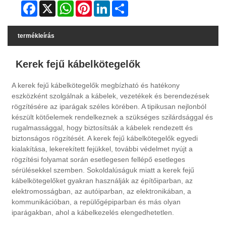
Facebook
X
WhatsApp
Pinterest
LinkedIn
Share
termékleírás
Kerek fejű kábelkötegelők
A kerek fejű kábelkötegelők megbízható és hatékony
eszközként szolgálnak a kábelek, vezetékek és berendezések
rögzítésére az iparágak széles körében. A tipikusan nejlonból
készült kötőelemek rendelkeznek a szükséges szilárdsággal és
rugalmassággal, hogy biztosítsák a kábelek rendezett és
biztonságos rögzítését. A kerek fejű kábelkötegelők egyedi
kialakítása, lekerekített fejükkel, további védelmet nyújt a
rögzítési folyamat során esetlegesen fellépő esetleges
sérülésekkel szemben. Sokoldalúságuk miatt a kerek fejű
kábelkötegelőket gyakran használják az építőiparban, az
elektromosságban, az autóiparban, az elektronikában, a
kommunikációban, a repülőgépiparban és más olyan
iparágakban, ahol a kábelkezelés elengedhetetlen.