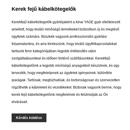
Kerek fejű kábelkötegelők
Kerekfejű kábelkötegelők gyártójaként a kínai YAGE gyár elkötelezett
amellett, hogy kiváló minőségű termékeket biztosítson új és meglévő
ügyfelek számára. Büszkék vagyunk professzionális gyártási
folyamatunkra, és arra törekszünk, hogy kiváló ügyfélkapcsolatokat
tartsunk fenn kategóriájában legjobb értékesítés utáni
szolgáltatásunkkal és időben történő szállításunkkal. Kerekfejű
kábelkötegelőink a legjobb minőségű anyagokból készülnek, és úgy
tervezték, hogy megfeleljenek az ügyfelek igényeinek. különféle
iparágak. Tartósak, megbízhatóak, és biztonságosan és szervezetten
rögzíthetik a kábeleket és vezetékeket. Biztosak vagyunk benne, hogy
kerek fejű kábelkötegelőink megfelelnek és felülmúlják az Ön
elvárásait.
Kérdés küldése