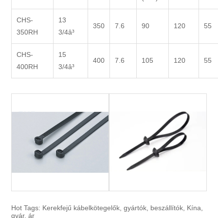
CHS-
13
350
7.6
90
120
55
350RH
3/4â³
CHS-
15
400
7.6
105
120
55
400RH
3/4â³
Hot Tags: Kerekfejű kábelkötegelők, gyártók, beszállítók, Kína,
gyár, ár