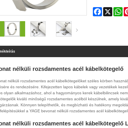
Facebook
X
Wh
mékleírás
onat nélküli rozsdamentes acél kábelkötegelő
nat nélküli rozsdamentes acél kábelkötegelőket széles körben haszná
ésére és rendezésére. Kifejezetten lapos kábelek vagy vezetékek kezelé
s olyan alkalmazáshoz, ahol a hagyományos kerek kábelbilincsek nem 
ötegelők kiváló minőségű rozsdamentes acélból készülnek, amely kivál
árzásnak. Könnyen telepíthetők, és megbízható és hatékony megoldást
 felépítésükkel a YAGE bevonat nélküli rozsdamentes acél kábelkötegelők
nat nélküli rozsdamentes acél kábelkötegelő L