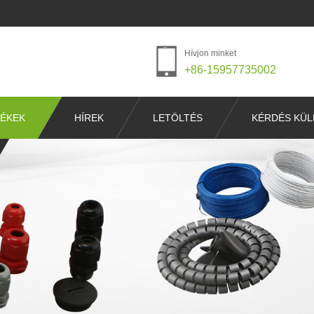
Hívjon minket
+86-15957735002
ÉKEK
HÍREK
LETÖLTÉS
KÉRDÉS KÜL