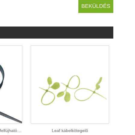
Dupla zárható kábelkötegelő felfújható kastélyhoz
Leaf kábelkötegelő