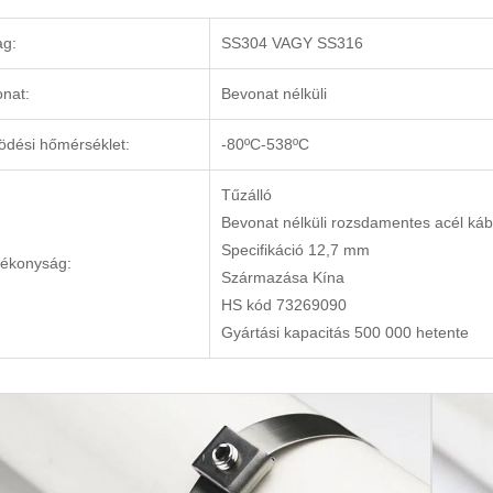
ag:
SS304 VAGY SS316
nat:
Bevonat nélküli
dési hőmérséklet:
-80ºC-538ºC
Tűzálló
Bevonat nélküli rozsdamentes acél káb
Specifikáció 12,7 mm
ékonyság:
Származása Kína
HS kód 73269090
Gyártási kapacitás 500 000 hetente