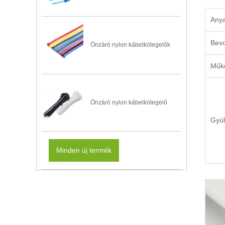
Any
Bevo
Önzáró nylon kábelkötegelők
Műkö
Önzáró nylon kábelkötegelő
Gyúl
Minden új termék