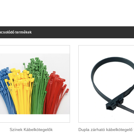
csolódó termékek
Színek Kábelkötegelők