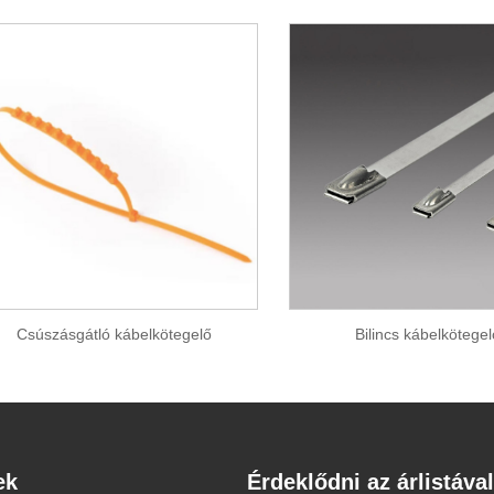
Csúszásgátló kábelkötegelő
Bilincs kábelkötege
ek
Érdeklődni az árlistával