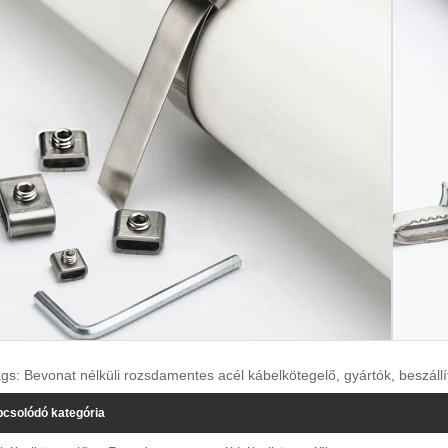
gs: Bevonat nélküli rozsdamentes acél kábelkötegelő, gyártók, beszállít
csolódó kategória