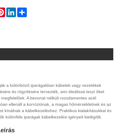
atsApp
Pinterest
LinkedIn
Share
lják a különböző iparágakban kábelek vagy vezetékek
sére és rögzítésére tervezték, ami ideálissá teszi őket
megfelelőek. A bevonat nélküli rozsdamentes acél
óan ellenáll a korróziónak, a magas hőmérsékletnek és az
 kínálnak a kábelkezeléshez. Praktikus kialakításukkal és
 különféle iparágak kábelkezelési igényeit kielégítik.
eírás