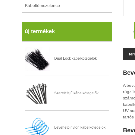
Kábeltömszelence
új termékek
ter
Dual Lock kábelkötegelők
Bev
A bevo
rögzít
Szerelt fejű kábelkötegelők
számo
kábelk
UV sug
tartós
Levehető nylon kábelkötegelők
Bevo