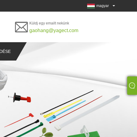
magyar
Küldj egy emailt nekünk
gaohang@yagect.com
DÉSE