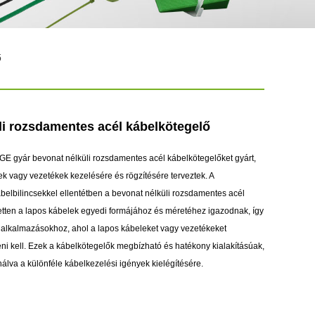
ő
li rozsdamentes acél kábelkötegelő
GE gyár bevonat nélküli rozsdamentes acél kábelkötegelőket gyárt,
k vagy vezetékek kezelésére és rögzítésére terveztek. A
elbilincsekkel ellentétben a bevonat nélküli rozsdamentes acél
etten a lapos kábelek egyedi formájához és méretéhez igazodnak, így
n alkalmazásokhoz, ahol a lapos kábeleket vagy vezetékeket
eni kell. Ezek a kábelkötegelők megbízható és hatékony kialakításúak,
nálva a különféle kábelkezelési igények kielégítésére.