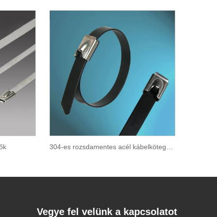
lők
304-es rozsdamentes acél kábelkötegelők
Vegye fel velünk a kapcsolatot