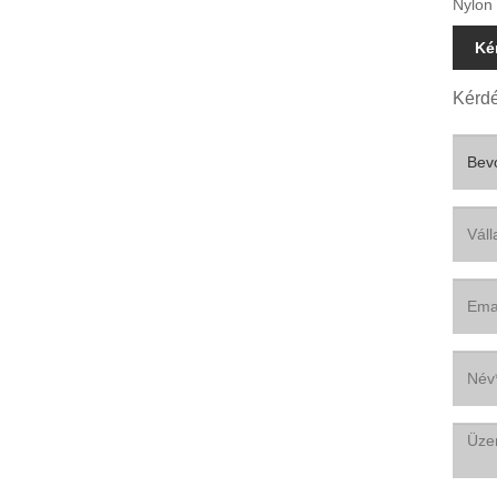
Nylon
Ké
Kérdé