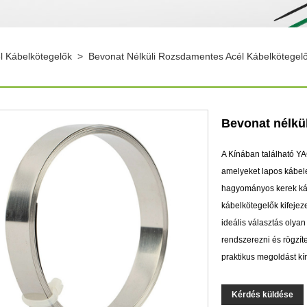
 Kábelkötegelők
>
Bevonat Nélküli Rozsdamentes Acél Kábelkötegel
Bevonat nélkü
A Kínában található YA
amelyeket lapos kábele
hagyományos kerek káb
kábelkötegelők kifejez
ideális választás olya
rendszerezni és rögzít
praktikus megoldást kí
Kérdés küldése